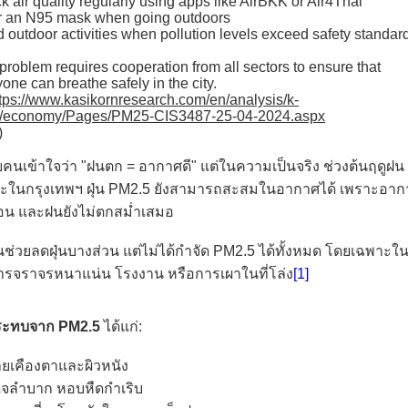
 air quality regularly using apps like AirBKK or Air4Thai
 an N95 mask when going outdoors
 outdoor activities when pollution levels exceed safety standar
problem requires cooperation from all sectors to ensure that
one can breathe safely in the city.
tps://www.kasikornresearch.com/en/analysis/k-
/economy/Pages/PM25-CIS3487-25-04-2024.aspx
)
คนเข้าใจว่า "ฝนตก = อากาศดี" แต่ในความเป็นจริง ช่วงต้นฤดูฝน
ะในกรุงเทพฯ ฝุ่น PM2.5 ยังสามารถสะสมในอากาศได้ เพราะอากา
อน และฝนยังไม่ตกสม่ำเสมอ
ช่วยลดฝุ่นบางส่วน แต่ไม่ได้กำจัด PM2.5 ได้ทั้งหมด โดยเฉพาะในพื
ีการจราจรหนาแน่น โรงงาน หรือการเผาในที่โล่ง
[1]
ระทบจาก
PM2.5
ได้แก่:
ยเคืองตาและผิวหนัง
จลำบาก หอบหืดกำเริบ