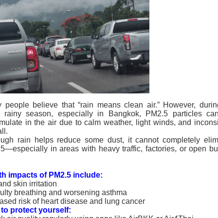
 people believe that “rain means clean air.” However, durin
y rainy season, especially in Bangkok, PM2.5 particles can 
mulate in the air due to calm weather, light winds, and inconsi
ll.
ough rain helps reduce some dust, it cannot completely elim
5—especially in areas with heavy traffic, factories, or open bu
th impacts of PM2.5 include:
nd skin irritation
iculty breathing and worsening asthma
ased risk of heart disease and lung cancer
to protect yourself: