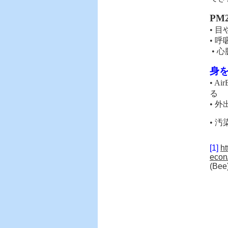
PM2
•
目
•
呼
•
心
身
•
Air
る
•
外
•
汚
[1]
ht
econ
(Bee