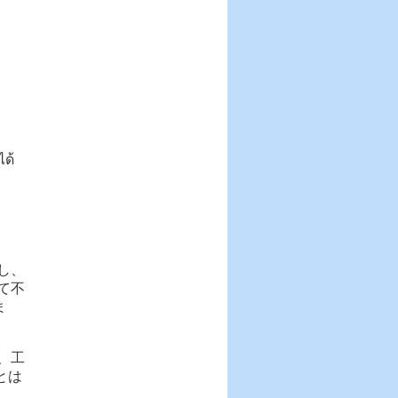
ได้
し、
て不
ま
、工
とは