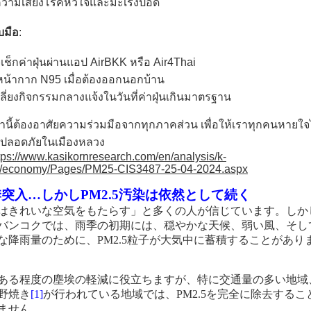
มความเสี่ยงโรคหัวใจและมะเร็งปอด
ับมือ
:
เช็กค่าฝุ่นผ่านแอป
AirBKK
หรือ
Air4Thai
หน้ากาก
N95
เมื่อต้องออกนอกบ้าน
เลี่ยงกิจกรรมกลางแจ้งในวันที่ค่าฝุ่นเกินมาตรฐาน
านี้ต้องอาศัยความร่วมมือจากทุกภาคส่วน เพื่อให้เราทุกคนหายใจ
งปลอดภัยในเมืองหลวง
tps://www.kasikornresearch.com/en/analysis/k-
/economy/Pages/PM25-CIS3487-25-04-2024.aspx
季突入…しかし
PM2.5
汚染は依然として続く
はきれいな空気をもたらす」と多くの人が信じています。しか
バンコクでは、雨季の初期には、穏やかな天候、弱い風、そし
な降雨量のために、
PM2.5
粒子が大気中に蓄積することがあり
ある程度の塵埃の軽減に役立ちますが、特に交通量の多い地域
野焼き
[1]
が行われている地域では、
PM2.5
を完全に除去するこ
ません。