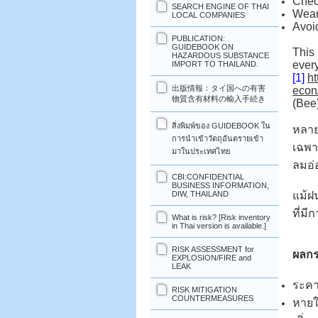
Check
SEARCH ENGINE OF THAI
Wear
LOCAL COMPANIES
Avoid
PUBLICATION:
GUIDEBOOK ON
This 
HAZARDOUS SUBSTANCE
every
IMPORT TO THAILAND.
[1]
ht
出版情報：タイ国への有害
econ
物質含有材料の輸入手続き
(Bee
สิ่งพิมพ์ของ GUIDEBOOK ใน
หลาย
การนำเข้าวัตถุอันตรายเข้า
เฉพา
มาในประเทศไทย
ลมอ่
CBI:CONFIDENTIAL
BUSINESS INFORMATION,
แม้ฝน
DIW, THAILAND
ที่ม
What is risk? [Risk inventory
in Thai version is available.]
RISK ASSESSMENT for
ผลก
EXPLOSION/FIRE and
LEAK
ระคา
RISK MITIGATION
COUNTERMEASURES
หายใ