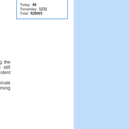
Today:
48
Yesterday:
1231
Total:
928065
g the
still
stent
inate
rning