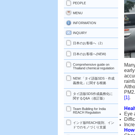
PEOPLE
MENU
INFORMATION
INQUIRY
日本のお客様へ（2）
日本のお客様へ(NEW)
Many
Comprehensive guide on
Thailand chemical regulation
earl
accu
NEW:「タイ語版SDS・作成
rainfa
義務化」に関する根拠
Alth
PM2.
タイ語版SDS作成義務化に
[1]
.
関するQ&A（改訂版）
Heal
Team Building for India
REACH Regulation
Eye a
Diff
インド版REACH規則、イン
Incre
ドでのモノづくり支援
How 