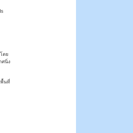
ds
 โดย
ศนิ่ง
้นที่