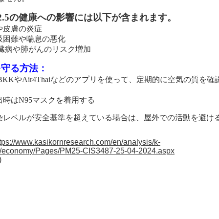
.5
の健康への影響には以下が含まれます。
や皮膚の炎症
吸困難や喘息の悪化
臓病や肺がんのリスク増加
を守る方法：
BKK
や
Air4Thai
などのアプリを使って、定期的に空気の質を確
出時は
N95
マスクを着用する
染レベルが安全基準を超えている場合は、屋外での活動を避け
tps://www.kasikornresearch.com/en/analysis/k-
/economy/Pages/PM25-CIS3487-25-04-2024.aspx
)