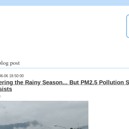
blog post
06-06 18:50:00
ering the Rainy Season... But PM2.5 Pollution St
sists
e