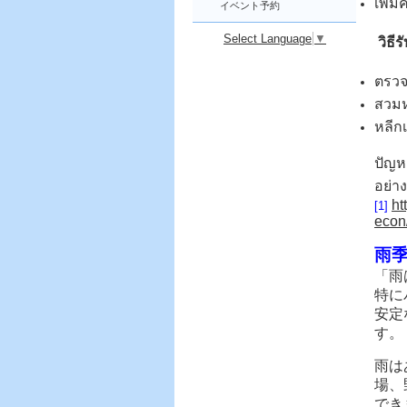
เพิ่
イベント予約
Select Language
▼
วิธีร
ตรวจ
สวม
หลีก
ปัญห
อย่า
ht
[1]
econ
雨
「雨
特に
安定
す。
雨は
場、
でき