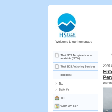
Welcome to our homepage
Thai SDS Template is now
available (NEW)
2025-
Thai SDS Authoring Services
Ent
blog post
Per
Daily lif
Biz
Daily life
TOP
WHO WE ARE