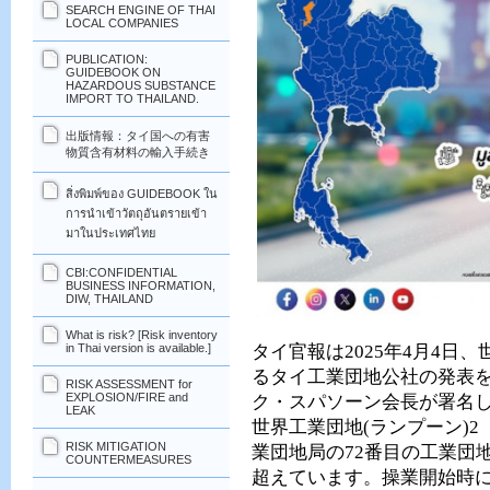
SEARCH ENGINE OF THAI
LOCAL COMPANIES
PUBLICATION:
GUIDEBOOK ON
HAZARDOUS SUBSTANCE
IMPORT TO THAILAND.
出版情報：タイ国への有害
物質含有材料の輸入手続き
สิ่งพิมพ์ของ GUIDEBOOK ใน
การนำเข้าวัตถุอันตรายเข้า
มาในประเทศไทย
CBI:CONFIDENTIAL
BUSINESS INFORMATION,
DIW, THAILAND
What is risk? [Risk inventory
タイ官報は
2025
年
4
月
4
日、
in Thai version is available.]
るタイ工業団地公社の発表
RISK ASSESSMENT for
EXPLOSION/FIRE and
ク・スパソーン会長が署名
LEAK
世界工業団地
(
ランプーン
)2
RISK MITIGATION
業団地局の
72
番目の工業団
COUNTERMEASURES
超えています。操業開始時