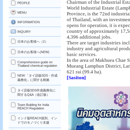
Chairman of the Industrial Est
PEOPLE
World Industrial Estate (Lamp
MENU
Province, is the 72nd industrial
of Thailand, with an investmen
INFORMATION
opens for operation, it is expe
country of approximately 17,5
INQUIRY
4,396 additional jobs.
日本のお客様へ（2）
There are target industries inc
industry and agricultural produc
日本のお客様へ(NEW)
basic services.
In the area of Makhuea Chae Su
Comprehensive guide on
Mueang Lamphun District, Lam
Thailand chemical regulation
621 rai (99.4 ha).
NEW:「タイ語版SDS・作成
[Sasiton]
義務化」に関する根拠
タイ語版SDS作成義務化に
関するQ&A（改訂版）
Team Building for India
REACH Regulation
インド版REACH規則、イン
ドでのモノづくり支援