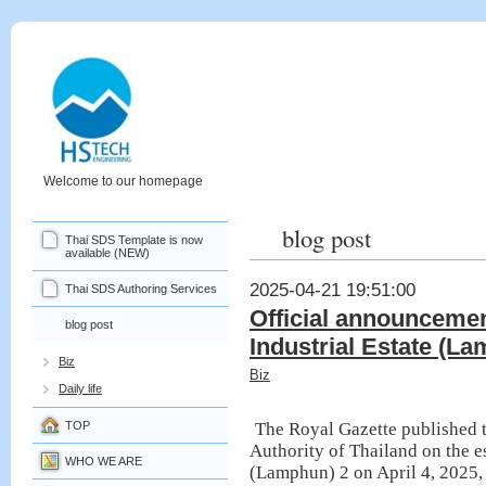
Welcome to our homepage
blog post
Thai SDS Template is now
available (NEW)
2025-04-21 19:51:00
Thai SDS Authoring Services
Official announcemen
blog post
Industrial Estate (L
Biz
Biz
Daily life
The Royal Gazette published t
TOP
Authority of Thailand on the e
WHO WE ARE
(Lamphun) 2 on April 4, 2025,