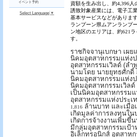
イベント予約
資額を生み出し、約
4,396
人
誘致対象産業には、電子工
Select Language
▼
基本サービスなどがありま
ランプーン県ムアンランプ
ン地区のエリアは、約
621
ラ
す。
ราชกิจจานุเบกษา เผ
นิคมอุตสาหกรรมแห่งประ
อุตสาหกรรมเวิลด์ (ลำพ
นามโดย นายยุทธศักดิ
นิคมอุตสาหกรรมแห่ง
นิคมอุตสาหกรรมเวิลด์
เป็นนิคมอุตสาหกรรมแห
อุตสาหกรรมแห่งประเทศ
ล้านบาท และเมื่อ
1,816
เกิดมูลค่าการลงทุน
เกิดการจ้างงานเพิ่มข
มีกลุ่มอุตสาหกรรมเป้
อิเล็กทรอนิกส์ อุตส