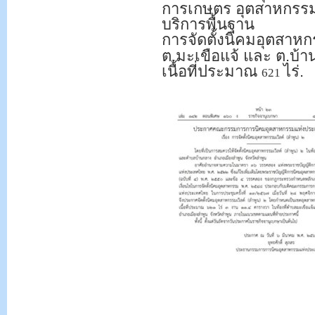
การเกษตร อุตสาหกรร
บริการพื้นฐาน
การจัดตั้งนิคมอุตสาหก
ต.มะเขือแจ้ และ ต.บ้า
เนื้อที่ประมาณ
ไร่.
621