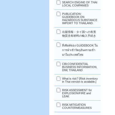
SEARCH ENGINE OF THAI
LOCAL COMPANIES
PUBLICATION:
GUIDEBOOK ON
HAZARDOUS SUBSTANCE
IMPORT TO THAILAND.
出版情報：タイ国への有害
物質含有材料の輸入手続き
สิ่งพิมพ์ของ GUIDEBOOK ใน
การนำเข้าวัตถุอันตรายเข้า
มาในประเทศไทย
CBI:CONFIDENTIAL
BUSINESS INFORMATION,
DIW, THAILAND
What is risk? [Risk inventory
in Thai version is available.]
RISK ASSESSMENT for
EXPLOSION/FIRE and
LEAK
RISK MITIGATION
COUNTERMEASURES