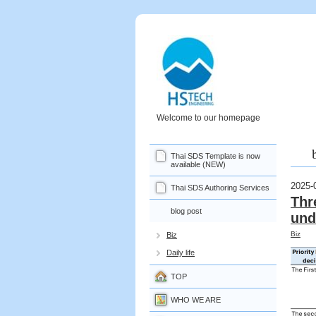
Welcome to our homepage
Thai SDS Template is now
available (NEW)
2025-
Thai SDS Authoring Services
Thr
blog post
und
Biz
Biz
Daily life
TOP
WHO WE ARE