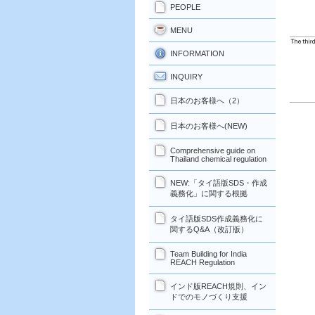
PEOPLE
MENU
INFORMATION
INQUIRY
日本のお客様へ（2）
日本のお客様へ(NEW)
Comprehensive guide on
Thailand chemical regulation
NEW:「タイ語版SDS・作成
義務化」に関する根拠
タイ語版SDS作成義務化に
関するQ&A（改訂版）
Team Building for India
REACH Regulation
インド版REACH規則、イン
ドでのモノづくり支援