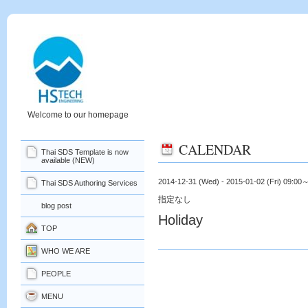
Welcome to our homepage
CALENDAR
Thai SDS Template is now
available (NEW)
2014-12-31 (Wed) - 2015-01-02 (Fri) 09:00
Thai SDS Authoring Services
指定なし
blog post
Holiday
TOP
WHO WE ARE
PEOPLE
MENU