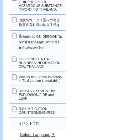
GUIDEBOOK ON
HAZARDOUS SUBSTANCE
IMPORT TO THAILAND.
出版情報：タイ国への有害
物質含有材料の輸入手続き
สิ่งพิมพ์ของ GUIDEBOOK ใน
การนำเข้าวัตถุอันตรายเข้า
มาในประเทศไทย
CBI:CONFIDENTIAL
BUSINESS INFORMATION,
DIW, THAILAND
What is risk? [Risk inventory
in Thai version is available.]
RISK ASSESSMENT for
EXPLOSION/FIRE and
LEAK
RISK MITIGATION
COUNTERMEASURES
イベント予約
Select Language
▼