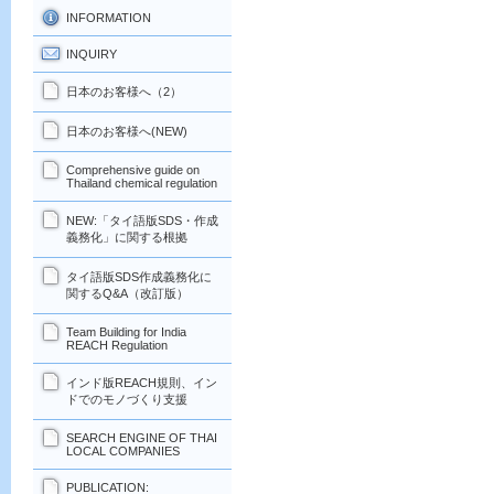
INFORMATION
INQUIRY
日本のお客様へ（2）
日本のお客様へ(NEW)
Comprehensive guide on
Thailand chemical regulation
NEW:「タイ語版SDS・作成
義務化」に関する根拠
タイ語版SDS作成義務化に
関するQ&A（改訂版）
Team Building for India
REACH Regulation
インド版REACH規則、イン
ドでのモノづくり支援
SEARCH ENGINE OF THAI
LOCAL COMPANIES
PUBLICATION: